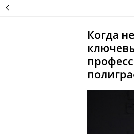
Когда н
ключевы
професс
полигр