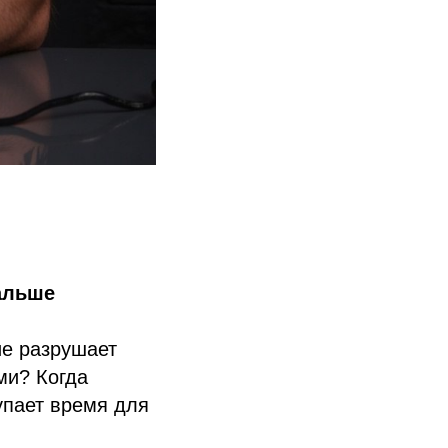
альше
ие разрушает
ми? Когда
упает время для