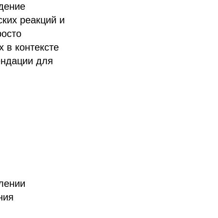
адение
ких реакций и
росто
х в контексте
ендации для
лении
ния