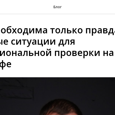
Блог
еобходима только правд
е ситуации для
иональной проверки на
афе