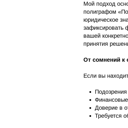
Мой подход осно
полиграфом «Пол
юридическое зна
зафиксировать ф
вашей конкретно
принятия решен
От сомнений к
Если вы находит
Подозрения
Финансовые
Доверие в о
Требуется о