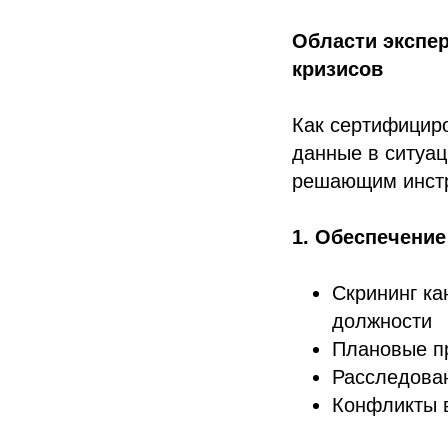
Области экспе
кризисов
Как сертифицир
данные в ситуац
решающим инстр
1. Обеспечение
Скрининг ка
должности
Плановые п
Расследован
Конфликты в