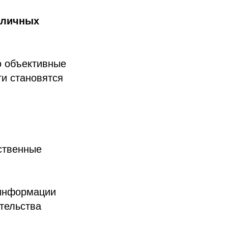
 личных
ю объективные
ги становятся
ственные
 информации
тельства