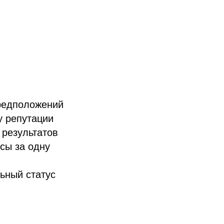
редположений
у репутации
 результатов
сы за одну
ьный статус