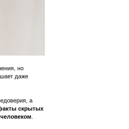
ения, но
ушает даже
едоверия, а
факты скрытых
 человеком
.