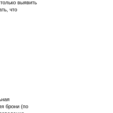
 только выявить
ть, что
ьная
ля брони (по