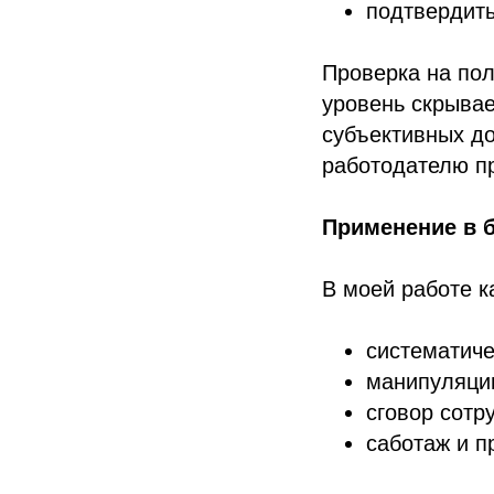
подтвердить
Проверка на пол
уровень скрывае
субъективных до
работодателю п
Применение в б
В моей работе к
систематиче
манипуляции
сговор сотр
саботаж и п