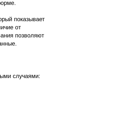
форме.
орый показывает
ичие от
вания позволяют
анные.
ными случаями: