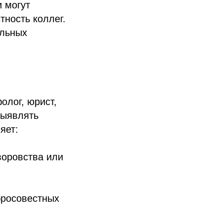
 могут
тность коллег.
альных
олог, юрист,
выявлять
яет:
воровства или
бросовестных