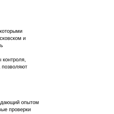
 которыми
сковском и
ть
 контроля,
а позволяют
ладающий опытом
вые проверки