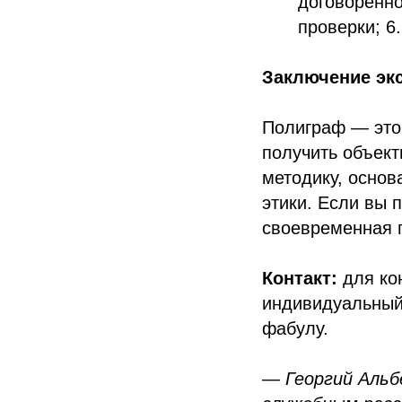
договорённо
проверки; 6
Заключение эк
Полиграф — это
получить объек
методику, осно
этики. Если вы 
своевременная п
Контакт:
для ко
индивидуальный
фабулу.
—
Георгий Альб