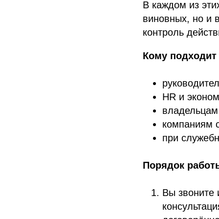
В каждом из эти
виновных, но и 
контроль действ
Кому подходит
руководител
HR и эконом
владельцам 
компаниям с
при служебн
Порядок работы
Вы звоните 
консультаци