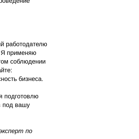
Проведение
ий работодателю
. Я применяю
огом соблюдении
йте:
ность бизнеса.
я подготовлю
в под вашу
эксперт по